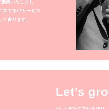
にて創業いたしまし
に立てるITサービス
して参ります。
Let’s gr
1から会社の文化を作り