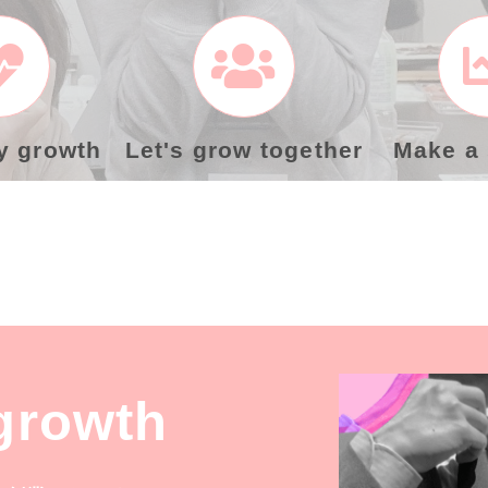
y growth
Let's grow together
Make a
growth