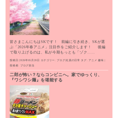
皆さまこんにちはSKです！ 前編に引き続き、SKが選
ぶ「2026年春アニメ」注目作をご紹介します！ 後編
で取り上げるのは、私が今期もっとも「ゾク……
投稿日:2026年05月20日
カテゴリー:
ブログ
|
社員の日常
タグ:
アニメ
趣味
|
投稿者:
ブログ担当
二郎が怖い？ならコンビニへ。家でゆっくり、
『ワシワシ麺』を堪能する