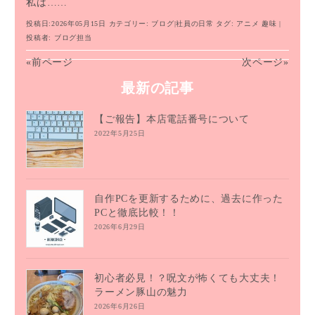
私は……
投稿日:2026年05月15日
カテゴリー:
ブログ
|
社員の日常
タグ:
アニメ
趣味
|
投稿者:
ブログ担当
«前ページ
次ページ»
最新の記事
【ご報告】本店電話番号について
2022年5月25日
自作PCを更新するために、過去に作った
PCと徹底比較！！
2026年6月29日
初心者必見！？呪文が怖くても大丈夫！
ラーメン豚山の魅力
2026年6月26日