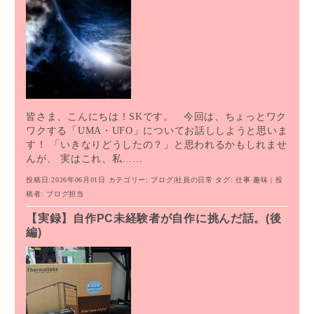
皆さま、こんにちは！SKです。 今回は、ちょっとワク
ワクする「UMA・UFO」についてお話ししようと思いま
す！ 「いきなりどうしたの？」と思われるかもしれませ
んが、 実はこれ、私……
投稿日:2026年06月01日
カテゴリー:
ブログ
|
社員の日常
タグ:
仕事
趣味
| 投
稿者:
ブログ担当
【実録】自作PC未経験者が自作に挑んだ話。(後
編)