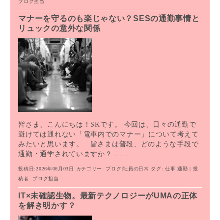
ブログ担当
マナーを守るのも楽じゃない？SESの通勤事情と
リュックの意外な関係
皆さま、こんにちは！SKです。 今回は、日々の通勤で
避けては通れない「電車内でのマナー」について考えて
みたいと思います。 皆さまは普段、どのような手段で
通勤・通学されていますか？ ……
投稿日:2026年06月03日
カテゴリー:
ブログ
|
社員の日常
タグ:
仕事
通勤
| 投
稿者:
ブログ担当
IT×未確認生物。最新テクノロジーがUMAの正体
を解き明かす？