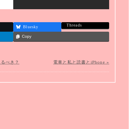
Threads
Bluesky
Copy
するべき？
電車と私と読書とiPhone »