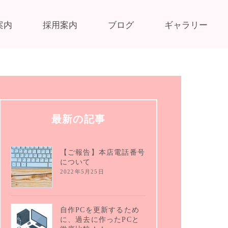
案内
採用案内
ブログ
ギャラリー
最新の記事
【ご報告】本店電話番号
について
2022年5月25日
自作PCを更新するため
に、過去に作ったPCと