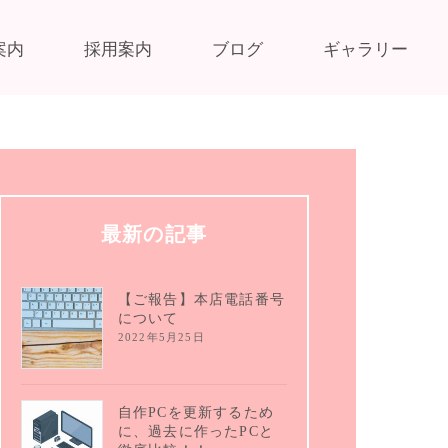
案内
採用案内
ブログ
ギャラリー
最新の記事
【ご報告】本店電話番号
について
2022年5月25日
自作PCを更新するため
に、過去に作ったPCと