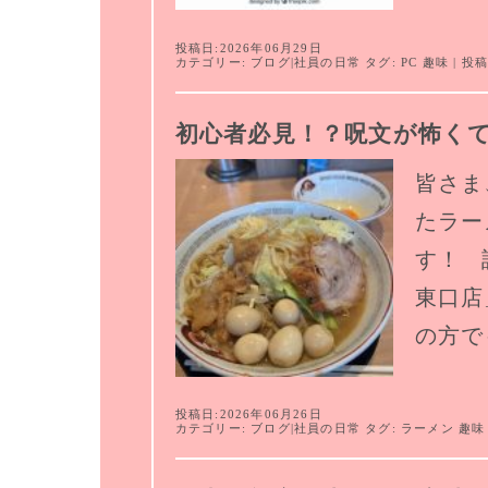
投稿日:2026年06月29日
カテゴリー:
ブログ
|
社員の日常
タグ:
PC
趣味
| 投
初心者必見！？呪文が怖く
皆さま
たラー
す！ 
東口店
の方で
投稿日:2026年06月26日
カテゴリー:
ブログ
|
社員の日常
タグ:
ラーメン
趣味