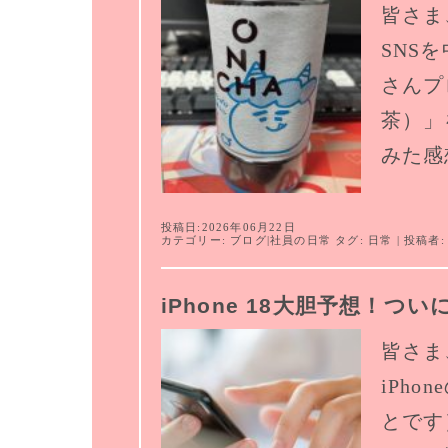
皆さま
SNS
さんプ
茶）」
みた感
投稿日:2026年06月22日
カテゴリー:
ブログ
|
社員の日常
タグ:
日常
| 投稿者
iPhone 18大胆予想！つ
皆さま
iPh
とです）