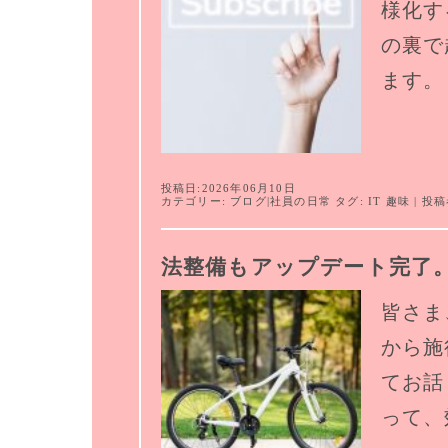
様化す
の裏で
ます。
投稿日:2026年06月10日
カテゴリー:
ブログ
|
社員の日常
タグ:
IT
趣味
| 投稿
法整備もアップデート完了
皆さま
から施
てお話
って、