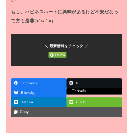
い！
もし、ハピネスハートに興味があるけど不安だなっ
て方も是非(●´ω｀●)
＼ 最新情報をチェック ／
Facebook
X
Threads
Bluesky
Hatena
LINE
Copy