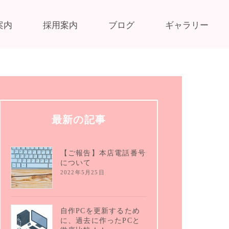
案内
採用案内
ブログ
ギャラリー
最新の記事
【ご報告】本店電話番号
について
2022年5月25日
自作PCを更新するため
に、過去に作ったPCと