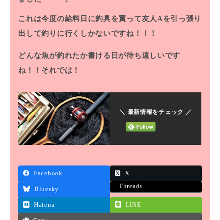
これは今度の給料日に釣具を買って友人Aを引っ張り
出して釣りに行くしかないですね！！！
どんな魚が釣れたか書ける日が待ち遠しいです
ね！！それでは！
＼ 最新情報をチェック ／
Facebook
X
Threads
Bluesky
Hatena
LINE