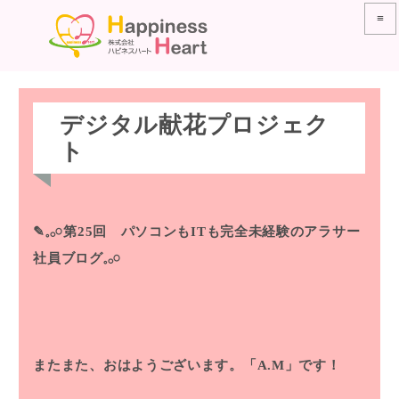
≡
デジタル献花プロジェク
ト
✎𓈒𓂂𓏸第25回 パソコンもITも完全未経験のアラサー
社員ブログ𓈒𓂂𓏸
またまた、おはようございます。「A.M」です！