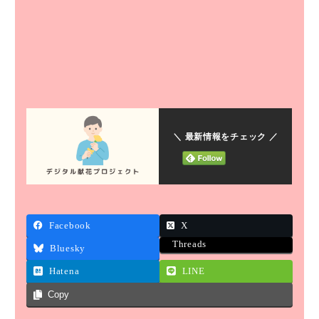
＼ 最新情報をチェック ／
Facebook
X
Threads
Bluesky
Hatena
LINE
Copy