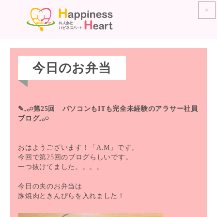
≡
今日のお弁当
✎𓈒𓂂𓏸第25回 パソコンもITも完全未経験のアラサー社員
ブログ𓈒𓂂𓏸
おはようございます！「A.M」です。
今回で第25回のブログらしいです。
一つ抜けてました。。。。
今日の夫のお弁当は
豚焼肉ときんぴらを入れました！