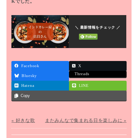
Kでした。
＼ 最新情報をチェック ／
Facebook
X
Threads
Bluesky
Hatena
LINE
Copy
« 好きな歌
またみんなで集まれる日を楽しみに »