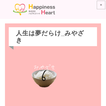
≡
人生は夢だらけ_みやざ
き