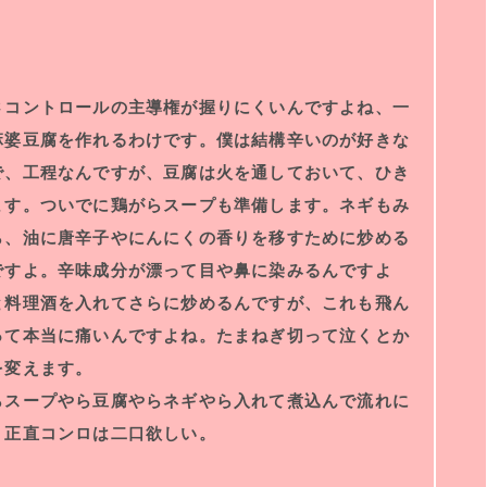
さコントロールの主導権が握りにくいんですよね、一
麻婆豆腐を作れるわけです。僕は結構辛いのが好きな
で、工程なんですが、豆腐は火を通しておいて、ひき
ます。ついでに鶏がらスープも準備します。ネギもみ
ら、油に唐辛子やにんにくの香りを移すために炒める
ですよ。辛味成分が漂って目や鼻に染みるんですよ
と料理酒を入れてさらに炒めるんですが、これも飛ん
って本当に痛いんですよね。たまねぎ切って泣くとか
を変えます。
らスープやら豆腐やらネギやら入れて煮込んで流れに
、正直コンロは二口欲しい。