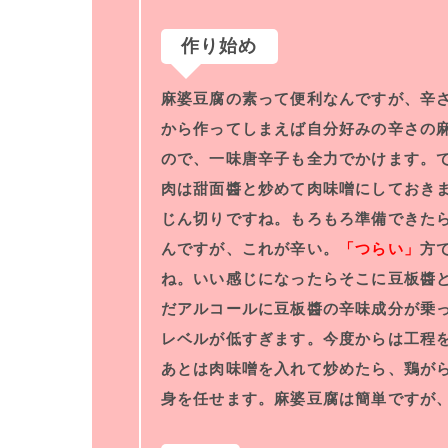
作り始め
麻婆豆腐の素って便利なんですが、辛
から作ってしまえば自分好みの辛さの
ので、一味唐辛子も全力でかけます。
肉は甜面醬と炒めて肉味噌にしておき
じん切りですね。もろもろ準備できた
んですが、これが辛い。
「つらい」
方
ね。いい感じになったらそこに豆板醬
だアルコールに豆板醬の辛味成分が乗
レベルが低すぎます。今度からは工程
あとは肉味噌を入れて炒めたら、鶏が
身を任せます。麻婆豆腐は簡単ですが