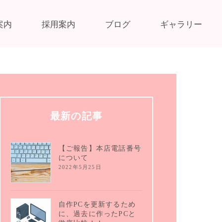
案内
採用案内
ブログ
ギャラリー
最新の記事
【ご報告】本店電話番号
について
2022年5月25日
自作PCを更新するため
に、過去に作ったPCと