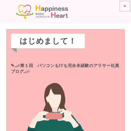
≡
はじめまして！
✎𓈒𓂂𓏸第１回 パソコンもITも完全未経験のアラサー社員
ブログ𓈒𓂂𓏸