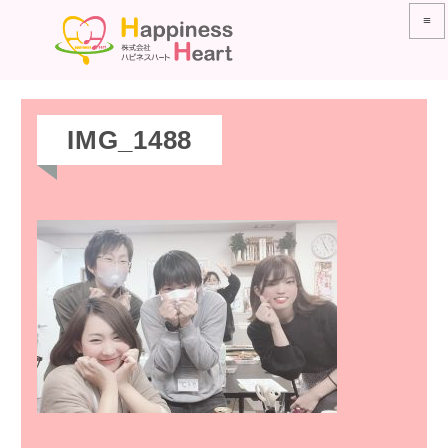
≡
IMG_1488