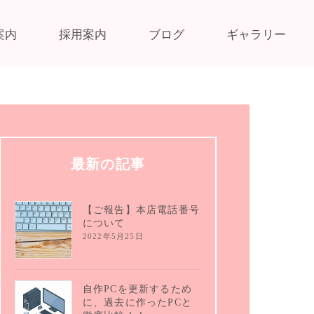
案内
採用案内
ブログ
ギャラリー
最新の記事
【ご報告】本店電話番号
について
2022年5月25日
自作PCを更新するため
に、過去に作ったPCと