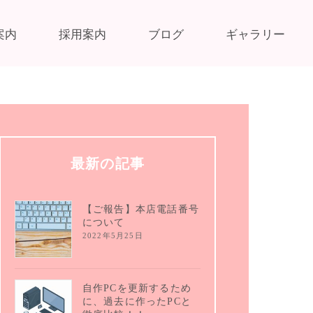
案内
採用案内
ブログ
ギャラリー
最新の記事
【ご報告】本店電話番号
について
2022年5月25日
自作PCを更新するため
に、過去に作ったPCと