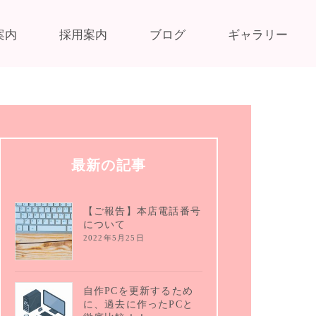
案内
採用案内
ブログ
ギャラリー
最新の記事
【ご報告】本店電話番号
について
2022年5月25日
自作PCを更新するため
に、過去に作ったPCと