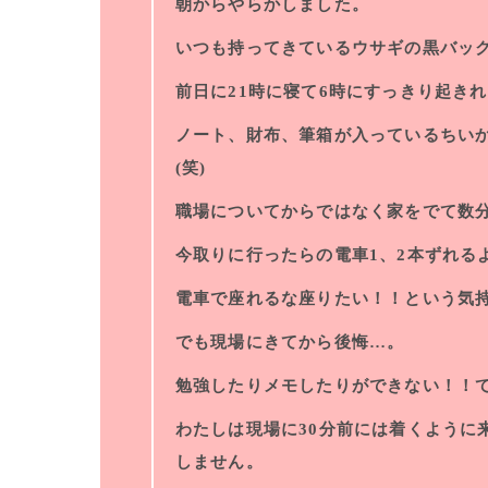
朝からやらかしました。
いつも持ってきているウサギの黒バッ
前日に21時に寝て6時にすっきり起き
ノート、財布、筆箱が入っているちい
(笑)
職場についてからではなく家をでて数
今取りに行ったらの電車1、2本ずれる
電車で座れるな座りたい！！という気
でも現場にきてから後悔…。
勉強したりメモしたりができない！！
わたしは現場に30分前には着くように
しません。