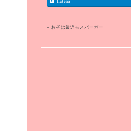
Hatena
« お昼は最近モスバーガー