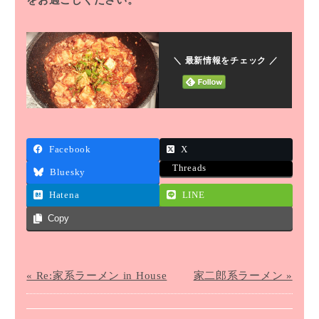
をお過ごしください。
＼ 最新情報をチェック ／
Facebook
X
Threads
Bluesky
Hatena
LINE
Copy
« Re:家系ラーメン in House
家二郎系ラーメン »