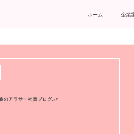
ホーム
企業
験のアラサー社員ブログ𓈒𓂂𓏸