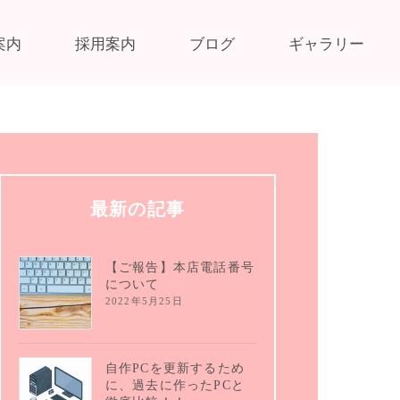
案内
採用案内
ブログ
ギャラリー
最新の記事
【ご報告】本店電話番号
について
2022年5月25日
自作PCを更新するため
に、過去に作ったPCと