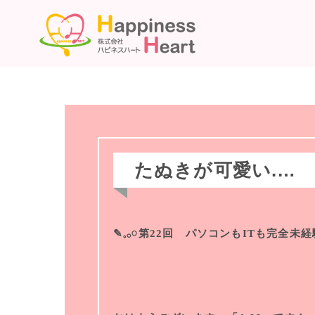
たぬきが可愛い.…
✎𓈒𓂂𓏸第22回 パソコンもITも完全未経