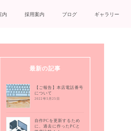
案内
採用案内
ブログ
ギャラリー
最新の記事
【ご報告】本店電話番号
について
2022年5月25日
自作PCを更新するため
に、過去に作ったPCと