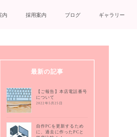
案内
採用案内
ブログ
ギャラリー
最新の記事
【ご報告】本店電話番号
について
2022年5月25日
自作PCを更新するため
に、過去に作ったPCと