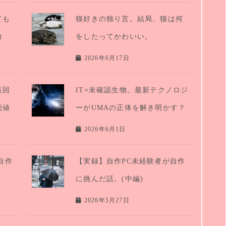
ても
猫好きの独り言。結局、猫は何
力
をしたってかわいい。
2026年6月17日
点回
IT×未確認生物。最新テクノロジ
価値
ーがUMAの正体を解き明かす？
2026年6月1日
自作
【実録】自作PC未経験者が自作
に挑んだ話。(中編)
2026年5月27日