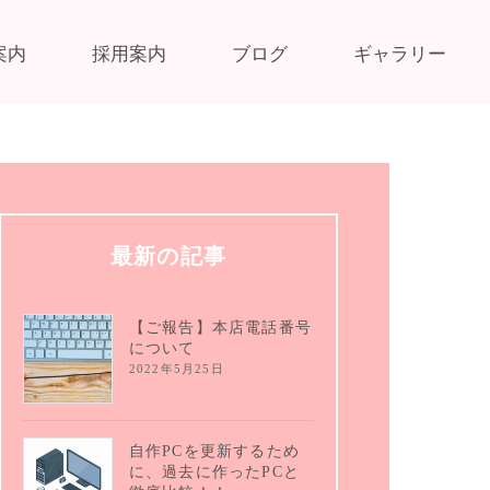
案内
採用案内
ブログ
ギャラリー
最新の記事
【ご報告】本店電話番号
について
2022年5月25日
自作PCを更新するため
に、過去に作ったPCと