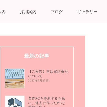
案内
採用案内
ブログ
ギャラリー
最新の記事
【ご報告】本店電話番号
について
2022年5月25日
自作PCを更新するため
に、過去に作ったPCと