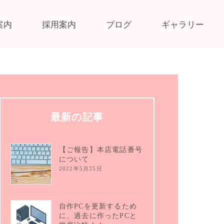
案内
採用案内
ブログ
ギャラリー
最新の記事
【ご報告】本店電話番号
について
2022年5月25日
自作PCを更新するため
に、過去に作ったPCと