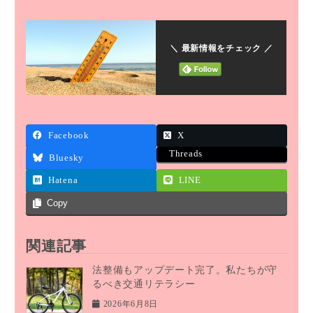
＼ 最新情報をチェック ／
Facebook
X
Threads
Bluesky
Hatena
LINE
Copy
関連記事
法整備もアップデート完了。私たちが守
るべき交通リテラシー
2026年6月8日